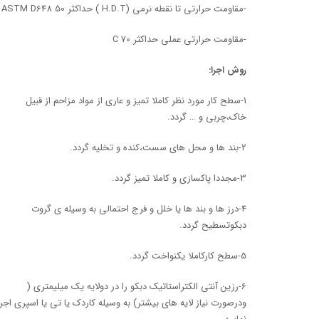
-مقاومت حرارتی تا نقطه نرمی (H.D.T ) حداکثر C ASTM D648 50
-مقاومت حرارتی عملی حداکثر C 70
روش اجرا:
1-سطح کار مورد نظر کاملا تمیز و عاری از مواد مزاحم از قبیل
خاک،چربی و … گردد.
2-بند ها و محل های سست،کنده و تخلیه گردد.
3-مجددا پاکسازی و کاملا تمیز گردد.
4-درز ها و بند ها یا خلل و فرج احتمالی به وسیله ی گروت
دبکوتسطیح گردد.
5-سطح کارکاملا یکنواخت گردد.
6-رزین آنتی الکتراستاتیک دبکو را در دولایه یک میلیمتری (
ودرصورت نیاز لایه های بیشتر) به وسیله کاردک یا تی یا اسپری اجرا