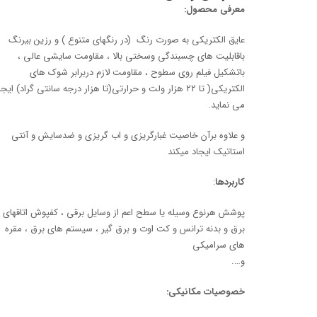
معرفی محصول:
عایق الکتریکی به صورت رنگ (در رنگهای متنوع ) و رزین بیرنگ
باقابلیت های چسبندگی وسختی بالا ، مقاومت سایشی عالی ،
باتشکیل فیلم روی سطوح ، مقاومت لازم دربرابر شوک های
الکتریکی( تا ۲۲ هزار ولت و حرارتی(تا هزار درجه سانتی گراد) ایجا
می نماید.
و علاوه برآن خاصیت غبارگریزی و اب گریزی و ضدسایش و آنتی
استاتیک ایجاد میکند
کاربردها
:
پوشش هرنوع وسیله یا سطح اعم از وسایل برقی ، کفپوش اتاقهای
برق و بدنه ترانس و کت اوت و برق گیر ، سیستم های برق ، مقره
های سرامیکی
و….
خصوصیات مکانیکی: