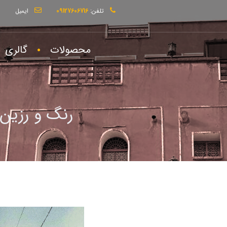
تلفن:
09127606716
ایمیل
m
محصولات
گالری
رنگ و رزین ب