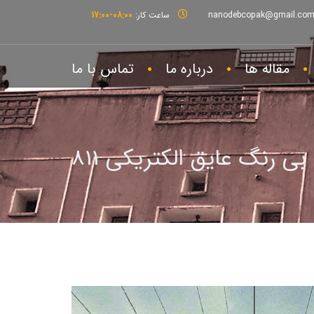
nanodebcopak@gmail.co
ساعت کار:
08:00-17:00
مقاله ها
درباره ما
تماس با ما
ی رنگ عایق الکتریکی 811