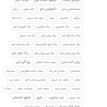
ترمیم کننده بتن
ترمو پودر چیست
تعریف گرافن
تکنولوژی نانو
توسعه فناوری نانو
دام و طیور
دبکو
درزگیر
دنابسپار
دیوار
دیوار ضد حریق
ذرات نانو
رزین
رنگ استخری
رنگ اپوکسی
رنگ اکرولیک نانو
رنگ بدنه کولر نانو
رنگ روغنی نانو
رنگ ضد حریق
رنگ عایق استخر
رنگ عایق الکتریسیته
رنگ پلاستیک نانو
رنگ کولر نانو
رنگ پلی اورتان نانو
رنگ پلی یورتان نانو
زودگیر بتن
روان کننده بتن
روش ساخت گرافن
ساختمان
سازه ال اس اف
سخت کننده سطح بتن
سرامیک
سقف
سقف ضد حریق
سلامتی پایدار با نانو
سمنت برد
سمنتبرد
سمنت بورد
صنعت نانو
ضخامت سقف
ضدآب
عایق استخر
ضد میکروب
عایق
ضد حریق
عایق الکتریسیته
عایق بام
عایق بیمارستان