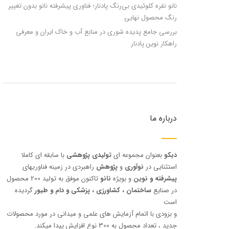
نانو نقره کلوئیدی بی‌رنگ پادنار؛ فناوری پیشرفته نانو بدون تغییر
رنگ محصول نهایی
بررسی جامع پدیده شوری در منابع آب و خاک ایران و معرفی
راهکار نوین پادنار
درباره ما
دبکو
بعنوان مجموعه ای
تولیدی پژوهشی
با سابقه ای کاملا
استثنایی در
نوآوری
و
پژوهش
راهبردی در زمینه فناوریهای
پیشرفته و نوین
و بویژه
نانو
تاکنون موفق به تولید 200 محصول
در صنایع
ساختمان ، کشاورزی ، پزشکی و دام و طیور
گردیده
است
و بزودی با اتمام آزمایش های علمی و میدانی در مورد محصولات
جدید ، تعداد محصول به 300 نوع افزایش پیدا میکند.