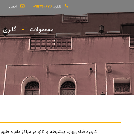
تلفن:
09127606716
ایمیل
m
محصولات
گالری
کاربرد فناوریهای پیشرفته و نانو در مراکز دام و طیور