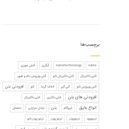
برچسب‌ها
nano
nanotechnology
آبگریز
آتش سوزی
آنتی باکتریال
آنتی باکتریال نانو
آنتی ویروس دام و طیور
افزودنی بتن
آنتی ویروس نانو
آنی گیر
اتلاف گرما
اتم
افزودنی های بتن
انتی باکتری
انتی باکتریال
انواع عایق
بتن
ایزوگام
تبادل حرارتی
تخلخل
ترمووود
ترموپودر
ترمو پودر
ترمو پودر نانو