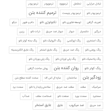
تبادل حرارتی
تخلخل
ترمووود
ترموپودر
ترمو پودر
ترمیم کننده بتن
ترمو پودر نانو
ترمو پودر چیست
تکنولوژی نانو
تعریف گرافن
توسعه فناوری نانو
دام و طیور
دبکو
درزگیر
دنابسپار
دیوار
دیوار ضد حریق
ذرات نانو
رزین
رنگ استخری
رنگ اپوکسی
رنگ اکرولیک نانو
رنگ بدنه کولر نانو
رنگ روغنی نانو
رنگ ضد حریق
رنگ عایق استخر
رنگ عایق الکتریسیته
رنگ پلاستیک نانو
رنگ پلی اورتان نانو
رنگ پلی یورتان نانو
روان کننده بتن
رنگ کولر نانو
روش ساخت گرافن
زودگیر بتن
ساختمان
سازه ال اس اف
سخت کننده سطح بتن
سرامیک
سقف
سقف ضد حریق
سلامتی پایدار با نانو
سمنت برد
سمنتبرد
سمنت بورد
صنعت نانو
ضخامت سقف
ضدآب
عایق استخر
ضد میکروب
عایق
ضد حریق