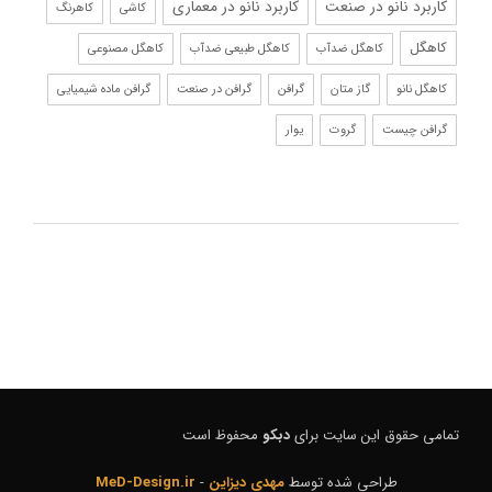
کاربرد نانو در صنعت
کاربرد نانو در معماری
کاشی
کاهرنگ
کاهگل
کاهگل ضدآب
کاهگل طبیعی ضدآب
کاهگل مصنوعی
کاهگل نانو
گاز متان
گرافن
گرافن در صنعت
گرافن ماده شیمیایی
گرافن چیست
گروت
یوار
تمامی حقوق این سایت برای
دبکو
محفوظ است
طراحی شده توسط
مهدی دیزاین
-
MeD-Design.ir