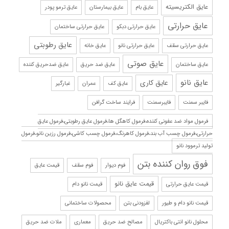
عایق الکتریسیته
عایق بام
عایق بیمارستان
عایق ترمو پودر
عایق حرارتی
عایق حرارتی دبکو
عایق حرارتی ساختمان
عایق رطوبتی
عایق حرارتی سقف
عایق حرارتی نانو
عایق خانه
عایق صوتی
عایق ساختمان
عایق ضد حریق
عایق ضدحریق کننده
عایق نانو
عایق کاری
عایق کف
عمران
غبارگیر
فایبر سمنت
فایبرسمنت
فرایند ساخت گرافن
فرمول مواد ضد عفونی کننده،فرمول کاهگل ها،فرمول عایق رطوبتی،فرمول عایق
حرارتی،فرمول چسب آب بند،فرمول کاهرنگ،فرمول چسب کاشی،فرمول رزین نانو،فرمول
تولید ترموود نانو
فوق روان کننده بتن
فوم دیوار
فوم سقف
قیمت عایق
قیمت عایق نانو
قیمت عایق حرارتی
قیمت نانو دام
قیمت نانو دام و طیور
لفزودنی بتن
محصولات ساختمانی
محلول نانو انتی باکتریال
مصالح ضد حریق
معماری
ملات ضد حریق