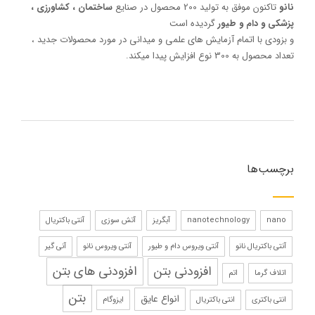
نانو
تاکنون موفق به تولید 200 محصول در صنایع
ساختمان ، کشاورزی ،
پزشکی و دام و طیور
گردیده است
و بزودی با اتمام آزمایش های علمی و میدانی در مورد محصولات جدید ،
تعداد محصول به 300 نوع افزایش پیدا میکند.
برچسب‌ها
nano
nanotechnology
آبگریز
آتش سوزی
آنتی باکتریال
آنتی باکتریال نانو
آنتی ویروس دام و طیور
آنتی ویروس نانو
آنی گیر
افزودنی های بتن
افزودنی بتن
اتلاف گرما
اتم
بتن
انواع عایق
انتی باکتری
انتی باکتریال
ایزوگام